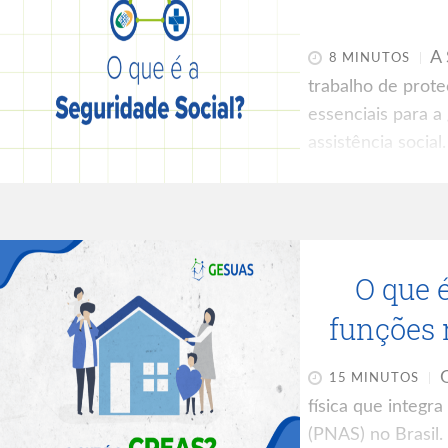
A 
8 MINUTOS
trabalho de proteç
essenciais para a 
assistência socia
para que ninguém
independentement
Na rotina da assi
direitos básicos g
O que 
bem os usuários,
funciona o
funções 
O
15 MINUTOS
física que integra
(PNAS) no Brasil.