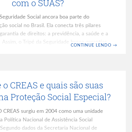
com o SUAS?
Seguridade Social ancora boa parte do
ão social no Brasil. Ela conecta três pilares
garantia de direitos: a previdência, a saúde e a
l. Assim, o Tripé da Seguridade busca garantias
CONTINUE LENDO
→
 fique completamente desprotegido,
e de onde nasceu ou quanto ganhou na vida.
stência social, são comuns as dúvidas sobre
arantidos pela Seguridade Social. Para orientar
é o CREAS e quais são suas
 é preciso entender com profundidade como
na Proteção Social Especial?
 CREAS surgiu em 2004 como uma unidade
 a Política Nacional de Assistência Social
 Segundo dados da Secretaria Nacional de