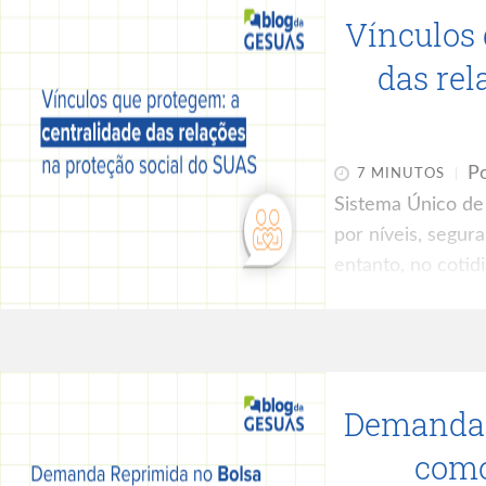
Vínculos 
PMAS deixa de s
das rel
Po
7 MINUTOS
Sistema Único de A
por níveis, segur
entanto, no cotid
sustenta a ação s
instrumentos for
profissionais, usu
sistemas, planos
Demanda 
muitas vezes não 
nenhuma política 
como