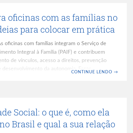
o e a consistência da intervenção. A
a oficinas com as famílias no
uma ação automática e uma intervenção
 na compreensão sobre
ideias para colocar em prática
s oficinas com famílias integram o Serviço de
mento Integral à Família (PAIF) e contribuem
ento de vínculos, acesso a direitos, prevenção
 e desenvolvimento da autonomia. Essas
CONTINUE LENDO
→
alizadas de forma contínua no Centro de
istência Social (CRAS). Quando elas trazem
para os grupos, a participação aumenta, a
o encontro gera resultados concretos. Para
de Social: o que é, como ela
etivas devem partir da realidade das famílias e
no Brasil e qual a sua relação