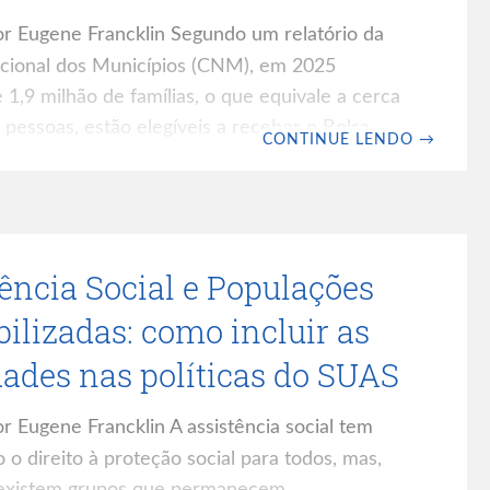
r Eugene Francklin Segundo um relatório da
ional dos Municípios (CNM), em 2025
,9 milhão de famílias, o que equivale a cerca
 pessoas, estão elegíveis a receber o Bolsa
CONTINUE LENDO
→
manecem fora do programa. Esse dado, não é
stica, mas um indicador de lacuna estrutural
teção social, que exige respostas articuladas e
l, impondo um desafio direto aos municípios.
ência Social e Populações
a reprimida existe? Analisar apenas o número
bilizadas: como incluir as
dades nas políticas do SUAS
r Eugene Francklin A assistência social tem
 direito à proteção social para todos, mas,