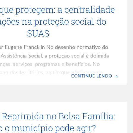
que protegem: a centralidade
er apenas um documento e
ações na proteção social do
SUAS
r Eugene Francklin No desenho normativo do
ssistência Social, a proteção social é definida
anças, serviços, programas e benefícios. No
iano dos territórios, aquilo que efetivamente
CONTINUE LENDO
→
ocioassistencial não está apenas nos
mais, mas nas relações que se constroem entre
ários e instituições. Em meio a normas,
 e indicadores, há um elemento do SUAS que
Reprimida no Bolsa Família:
aparece nos relatórios, mas sem o qual
se sustenta:
 o município pode agir?