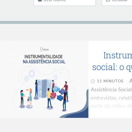
Instru
social: o
A
11 MINUTOS
Assistência Socia
entrevistas, relat
parte da rotina d
Proteção Social B
as dúvidas sobre
são comuns e pode