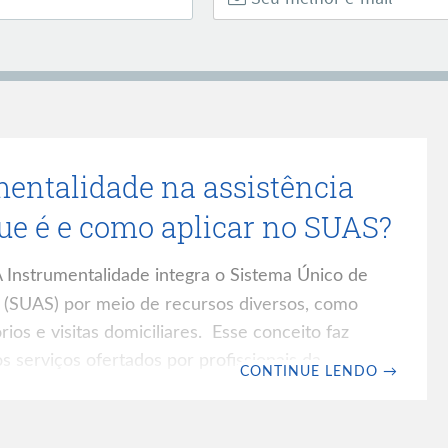
mentalidade na assistência
 que é e como aplicar no SUAS?
 Instrumentalidade integra o Sistema Único de
l (SUAS) por meio de recursos diversos, como
órios e visitas domiciliares. Esse conceito faz
os serviços ofertados por profissionais da
CONTINUE LENDO
→
ásica e Proteção Social Especial. No entanto,
 os fundamentos da Instrumentalidade ainda
m afetar a qualidade do registro, a clareza