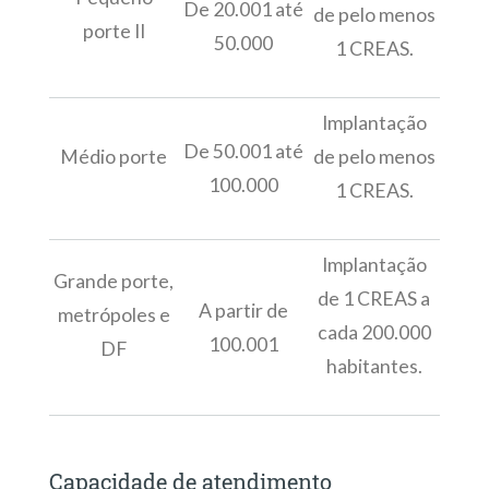
De 20.001 até
de pelo menos
porte II
50.000
1 CREAS.
Implantação
De 50.001 até
Médio porte
de pelo menos
100.000
1 CREAS.
Implantação
Grande porte,
de 1 CREAS a
A partir de
metrópoles e
cada 200.000
100.001
DF
habitantes.
Capacidade de atendimento