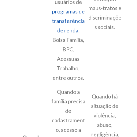
usuários de
maus-tratos e
programas de
discriminaçõe
transferência
s sociais.
de renda
:
Bolsa Família,
BPC,
Acessuas
Trabalho,
entre outros.
Quando a
Quando há
família precisa
situação de
de
violência,
cadastrament
abuso,
o, acesso a
negligência,