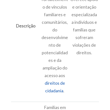
o de vínculos
e orientação
familiares e
especializada
comunitários,
a indivíduos e
Descrição
do
famílias que
desenvolvime
sofreram
nto de
violações de
potencialidad
direitos.
es e da
ampliação do
acesso aos
direitos de
cidadania
.
Famílias em