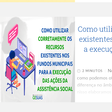
GESUAS. Inscreva
https://gesuas.co
GESUAS Juventude
Como util
Social no SUAS A
impactos
existente
a execuç
Nó
2 MINUTOS
como podemos ofe
diferença no âmbi
nisso elaboramos
recursos da assist
acessada clicando