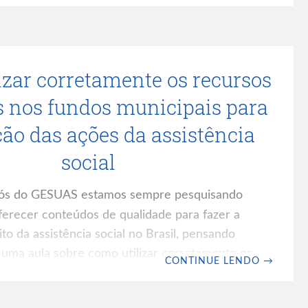
-se já na universidade GESUAS:
m.br/oferta Leia também: Ficha de Papel X
: Violência, Violação de Direitos e Proteção
izar corretamente os recursos
 Precariedade dos serviços da PSB e seus
s nos fundos municipais para
ão das ações da assistência
social
s do GESUAS estamos sempre pesquisando
recer conteúdos de qualidade para fazer a
to da assistência social no Brasil, pensando
 uma aula sobre como utilizar corretamente os
CONTINUE LENDO
→
ência social. Sobre a aula A aula pode ser
 aqui ou nos botões que estarão distribuídos