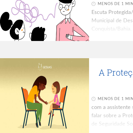
MENOS DE 1 MI
Escuta Protegida/
Municipal de Dese
Conquista/Bahia.
GESUAS clicando 
Juventude: Violên
SUAS A Precaried
Atendimento Espe
A Proteç
MENOS DE 1 MI
com a assistente 
falar sobre a Pro
de Seguridade Soc
Política Pública S