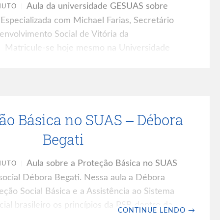
Aula da universidade GESUAS sobre
NUTO
Especializada com Michael Farias, Secretário
nvolvimento Social de Vitória da
 Matricule-se hoje mesmo na Universidade
aqui! Leia também: Ficha de Papel X GESUAS
cia, Violação de Direitos e Proteção Social no
ade dos serviços da PSB e seus impactos no
cializado no SUAS
ão Básica no SUAS – Débora
Begati
Aula sobre a Proteção Básica no SUAS
NUTO
social Débora Begati. Nessa aula a Débora
teção Social Básica e a Assistência ao Sistema
ial brasileiro os princípios da PSB dentro da
CONTINUE LENDO
→
ocial! Aula do 2º Pillar da universidade