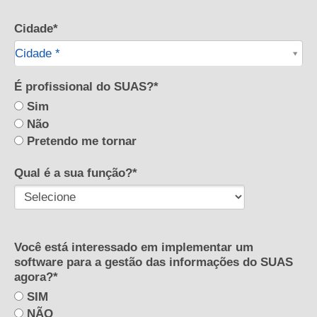
Cidade*
Cidade*
Cidade *
É profissional do SUAS?*
Sim
Não
Pretendo me tornar
Qual é a sua função?*
Você está interessado em implementar um
software para a gestão das informações do SUAS
agora?*
SIM
NÃO