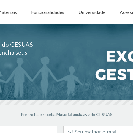
ar para o conteúdo
ateriais
Funcionalidades
Universidade
Acess
es do GESUAS
eencha seus
Preencha e receba
Material exclusivo
do GESUAS