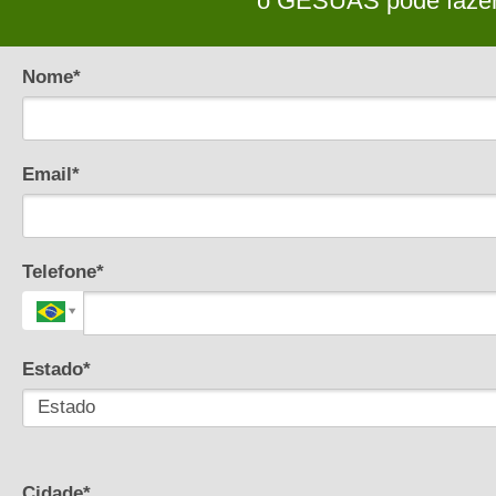
o GESUAS pode fazer 
Nome*
Email*
Telefone*
Estado*
Cidade*