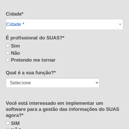
Cidade*
Cidade*
Cidade *
É profissional do SUAS?*
Sim
Não
Pretendo me tornar
Qual é a sua função?*
Você está interessado em implementar um
software para a gestão das informações do SUAS
agora?*
SIM