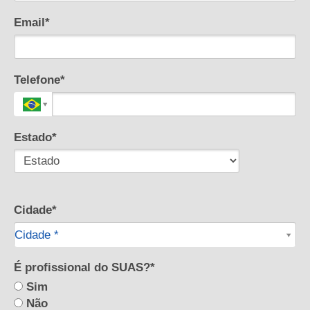
Email*
Telefone*
Estado*
Cidade*
Cidade*
Cidade *
É profissional do SUAS?*
Sim
Não