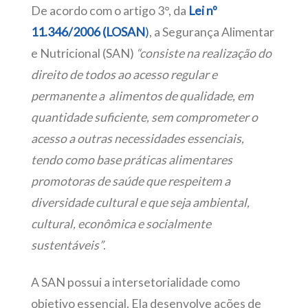
De acordo com o artigo 3°, da
Lei nº
11.346/2006 (LOSAN
)
, a Segurança Alimentar
e Nutricional (SAN)
“consiste na
rea
lização do
direito de todos ao acesso regu
lar e
perma
nente a
alimentos de qualidade, em
quantidade suficiente, sem comprometer o
acesso a outras necessidades essenciais,
tendo como base práticas alimentares
promotoras de saúde que respeitem a
diversidade cultural e que seja ambiental,
cultural, econômica e socialmente
sustentáveis”
.
A SAN possui a intersetorialidade como
objetivo essencial. Ela desenvolve ações de