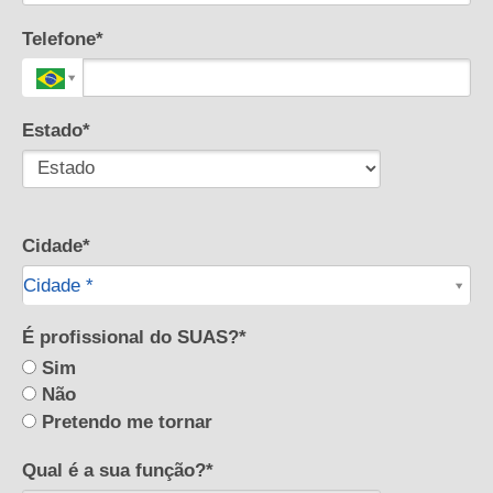
Telefone*
Estado*
Cidade*
Cidade*
Cidade *
É profissional do SUAS?*
Sim
Não
Pretendo me tornar
Qual é a sua função?*