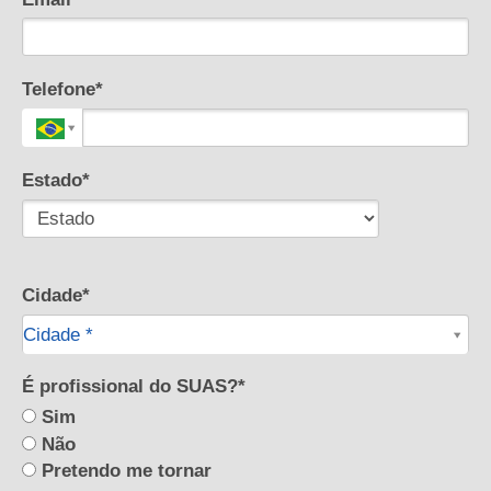
Telefone*
Estado*
Cidade*
Cidade*
Cidade *
É profissional do SUAS?*
Sim
Não
Pretendo me tornar