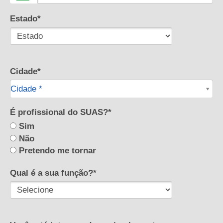
Estado*
Cidade*
Cidade*
Cidade *
É profissional do SUAS?*
Sim
Não
Pretendo me tornar
Qual é a sua função?*