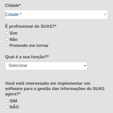
Cidade*
Cidade*
Cidade *
É profissional do SUAS?*
Sim
Não
Pretendo me tornar
Qual é a sua função?*
Você está interessado em implementar um
software para a gestão das informações do SUAS
agora?*
SIM
NÃO