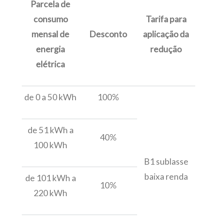
Parcela de
consumo
Tarifa para
mensal de
Desconto
aplicação da
energia
redução
elétrica
de 0 a 50 kWh
100%
de 51 kWh a
40%
100 kWh
B1 sublasse
baixa renda
de 101 kWh a
10%
220 kWh