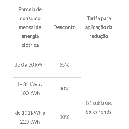
Parcela de
consumo
Tarifa para
mensal de
Desconto
aplicação da
energia
redução
elétrica
de 0 a 30 kWh
65%
de 31 kWh a
40%
100 kWh
B1 sublasse
baixa renda
de 101 kWh a
10%
220 kWh