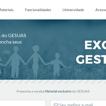
ar para o conteúdo
ateriais
Funcionalidades
Universidade
Acess
es do GESUAS
eencha seus
Preencha e receba
Material exclusivo
do GESUAS