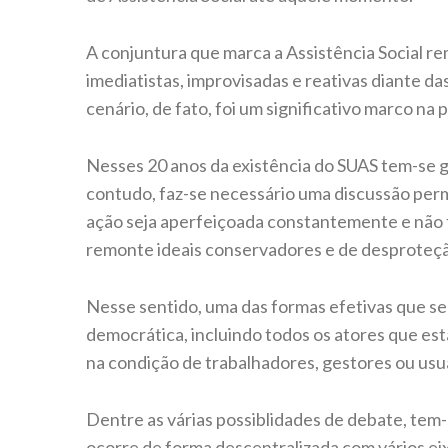
A conjuntura que marca a Assistência Social re
imediatistas, improvisadas e reativas diante 
cenário, de fato, foi um significativo marco na p
Nesses 20 anos da existência do SUAS tem-se 
contudo, faz-se necessário uma discussão per
ação seja aperfeiçoada constantemente e não
remonte ideais conservadores e de desproteçã
Nesse sentido, uma das formas efetivas que se 
democrática, incluindo todos os atores que estã
na condição de trabalhadores, gestores ou usu
Dentre as várias possiblidades de debate, tem
ocorre de forma descentralizada com vários eix