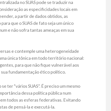
tralizada no SUAS pode se traduzir na
nsideração as especificidades locais em
ender, a partir de dados obtidos, as
o para que o SUAS de fato seja um único
comum e não sofra tantas ameaças em sua
diversas e contemple uma heterogeneidade
uma única tônica em todo território nacional:
gentes, para que não fique vulnerável aos
 sua fundamentação ético político.
o se ter “vários SUAS”. É preciso um mesmo
ortância dessa política pública num
e em todos as esferas federativas. Evitando
stas de pensá-la e executá-la.