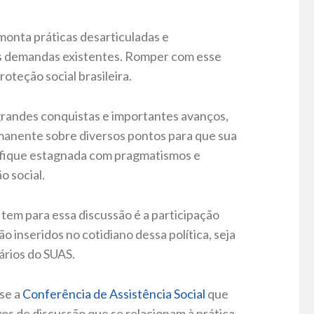
monta práticas desarticuladas e
das demandas existentes. Romper com esse
roteção social brasileira.
grandes conquistas e importantes avanços,
manente sobre diversos pontos para que sua
 fique estagnada com pragmatismos e
o social.
tem para essa discussão é a participação
o inseridos no cotidiano dessa política, seja
ários do SUAS.
-se a
Conferência de Assistência Social
que
os de discussão que se relacionam à prática