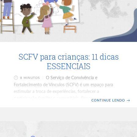
SCFV para crianças: 11 dicas
ESSENCIAIS
O Serviço de Convivência e
8 MINUTOS
Fortalecimento de Vínculos (SCFV) é um espaço para
estimular a troca de experiências, fortalecer a
participação familiar e comunitária. Por seu caráter
CONTINUE LENDO
→
proativo e preventivo, deve estar sempre referenciado ao
Centro de Referência de Assistência Social (CRAS). Esse
serviço visa complementar o trabalho social realizado pelo
Serviço de Proteção e Atendimento Integral Às Famílias
(PAIF) e, também, possui ligação com o Serviço de