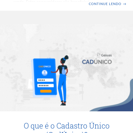
renda. Estes consumidores são beneficiados com a
CONTINUE LENDO
→
isenção do custeio da Conta de Desenvolvimento
Energético – CDE e do custeio do Programa de Incentivo
às Fontes Alternativas de Energia Elétrica – PROINFA. O
benefício foi regulamentado, ainda, pela Lei n°12.212 de
20 de janeiro de 2010, e pelo Decreto nº 7.583, de 13 de
O que é o Cadastro Único