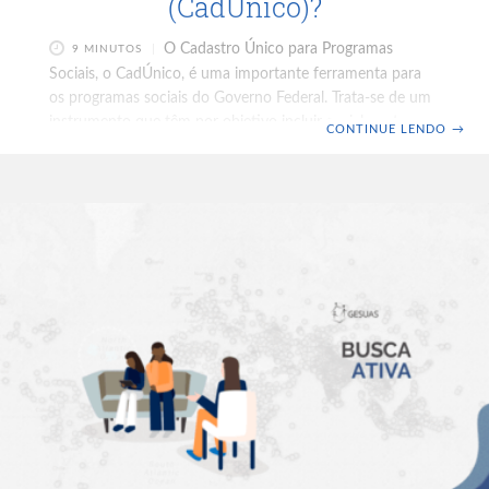
(CadÚnico)?
O Cadastro Único para Programas
9 MINUTOS
Sociais, o CadÚnico, é uma importante ferramenta para
os programas sociais do Governo Federal. Trata-se de um
instrumento que têm por objetivo incluir socialmente as
CONTINUE LENDO
→
famílias brasileiras de baixa renda. Por meio da base de
dados contida no Cadastro Único, é possível identificar
quais são as necessidades dos mais pobres e vulneráveis,
suas características e onde estão localizados. Para o
Cadastro Único, as famílias de baixa renda são aquelas
com renda familiar mensal de até meio salário