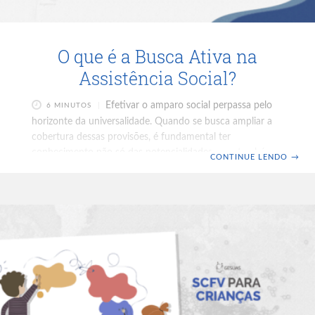
O que é a Busca Ativa na
Assistência Social?
Efetivar o amparo social perpassa pelo
6 MINUTOS
horizonte da universalidade. Quando se busca ampliar a
cobertura dessas provisões, é fundamental ter
conhecimento não só das potencialidades, mas também
CONTINUE LENDO
→
dos riscos que incidem sobre a coletividade. É preciso,
sobretudo, incluir os invisíveis. Ou seja, aqueles que não
possuem documentação civil, que migram de endereço
com muita frequência, vivem em situação de rua,
pertencem a populações tradicionais, habitam em locais
isolados ou, até mesmo, aqueles que simplesmente não
conhecem os direitos que tem. Por isso,