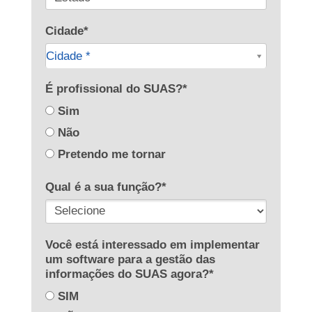
Cidade*
Cidade*
Cidade *
Cidade*
É profissional do SUAS?*
Sim
Não
Pretendo me tornar
Qual é a sua função?*
Você está interessado em implementar
um software para a gestão das
informações do SUAS agora?*
SIM