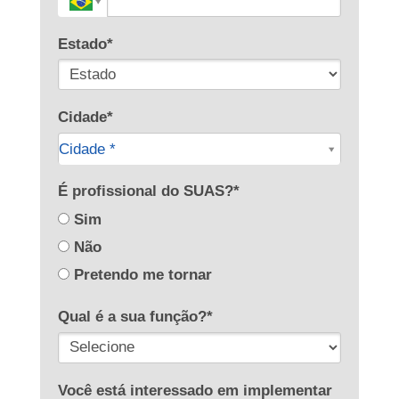
Estado*
Cidade*
Cidade*
Cidade *
Cidade*
É profissional do SUAS?*
Sim
Não
Pretendo me tornar
Qual é a sua função?*
Você está interessado em implementar