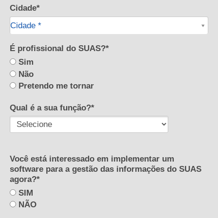
Cidade*
Cidade*
Cidade *
É profissional do SUAS?*
Sim
Não
Pretendo me tornar
Qual é a sua função?*
Você está interessado em implementar um
software para a gestão das informações do SUAS
agora?*
SIM
NÃO