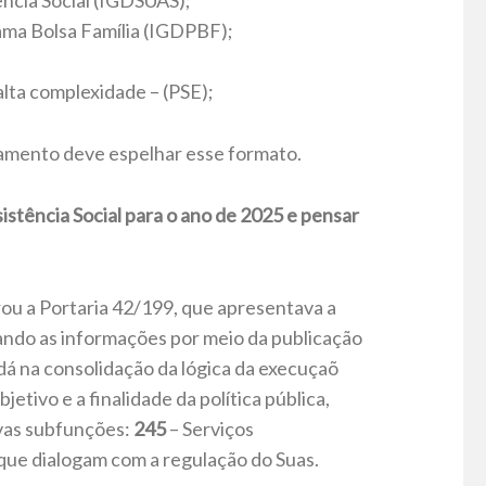
ência Social (IGDSUAS);
ama Bolsa Família (IGDPBF);
alta complexidade – (PSE);
çamento deve espelhar esse formato.
istência Social para o ano de 2025 e pensar
ou a Portaria 42/199, que apresentava a
ando as informações por meio da publicação
á na consolidação da lógica da execuçaõ
jetivo e a finalidade da política pública,
vas subfunções:
245
– Serviços
que dialogam com a regulação do Suas.