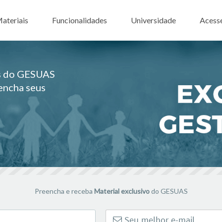
ar para o conteúdo
ateriais
Funcionalidades
Universidade
Acess
es do GESUAS
eencha seus
Preencha e receba
Material exclusivo
do GESUAS