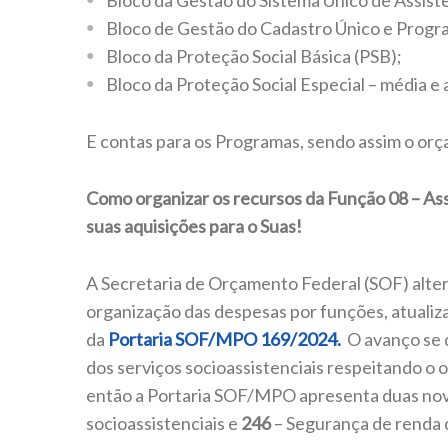
Bloco da Gestão do Sistema Único de Assist
Bloco de Gestão do Cadastro Único e Progr
Bloco da Proteção Social Básica (PSB);
Bloco da Proteção Social Especial – média e 
E contas para os Programas, sendo assim o or
Como organizar os recursos da Função 08 – Ass
suas aquisições para o Suas!
A Secretaria de Orçamento Federal (SOF) alter
organização das despesas por funções, atualiz
da
Portaria SOF/MPO 169/2024.
O avanço se d
dos serviços socioassistenciais respeitando o ob
então a Portaria SOF/MPO apresenta duas no
socioassistenciais e
246
– Segurança de renda 