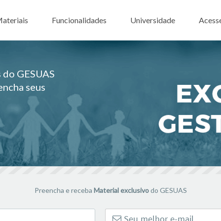
ar para o conteúdo
ateriais
Funcionalidades
Universidade
Acess
es do GESUAS
eencha seus
Preencha e receba
Material exclusivo
do GESUAS