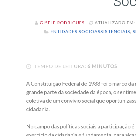
Soc
GISELE RODRIGUES
ATUALIZADO EM: 
ENTIDADES SOCIOASSISTENCIAIS
,
S
TEMPO DE LEITURA:
6 MINUTOS
A Constituição Federal de 1988 foi o marco da 
grande parte da sociedade da época, o sentime
coletiva de um convívio social que oportunizass
cidadania.
No campo das políticas sociais a participação
exercício da cidadania e fundamental para alcan