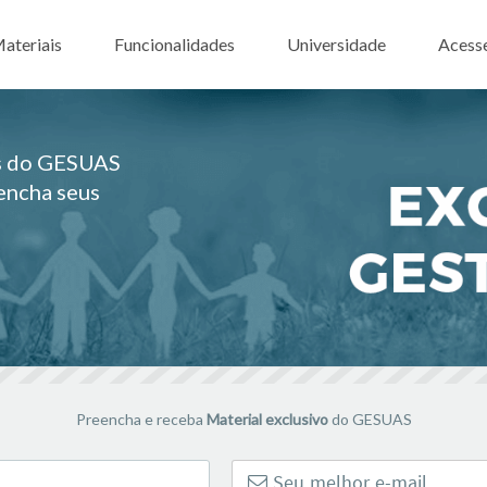
ar para o conteúdo
ateriais
Funcionalidades
Universidade
Acess
es do GESUAS
eencha seus
Preencha e receba
Material exclusivo
do GESUAS