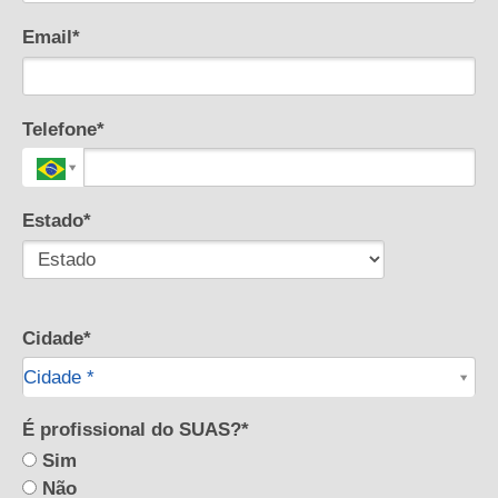
Email*
Telefone*
Estado*
Cidade*
Cidade*
Cidade *
É profissional do SUAS?*
Sim
Não